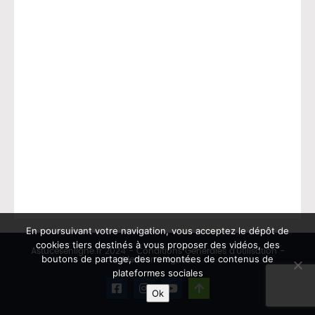
En poursuivant votre navigation, vous acceptez le dépôt de
cookies tiers destinés à vous proposer des vidéos, des
Astucesenligne.fr 2024 -
Conditions Générales d’Utilisation
-
boutons de partage, des remontées de contenus de
Mentions légales
plateformes sociales
Ok