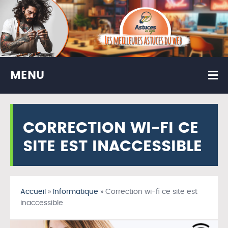
MENU
CORRECTION WI-FI CE
SITE EST INACCESSIBLE
Accueil
»
Informatique
»
Correction wi-fi ce site est
inaccessible