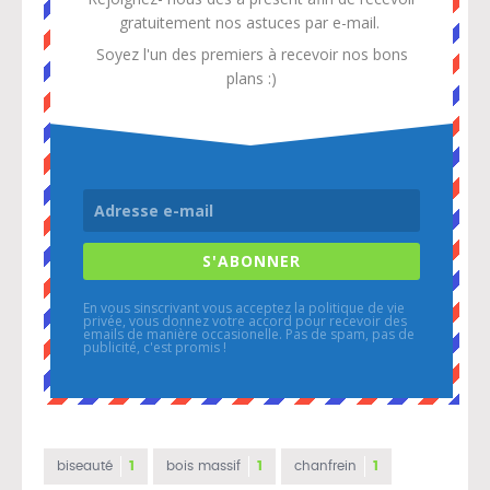
gratuitement
nos astuces par e-mail.
Soyez l'un des premiers à recevoir nos bons
plans :)
S'ABONNER
En vous sinscrivant vous acceptez la politique de vie
privée, vous donnez votre accord pour recevoir des
emails de manière occasionelle. Pas de spam, pas de
publicité, c'est promis !
biseauté
1
bois massif
1
chanfrein
1