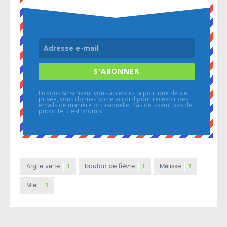
S'ABONNER
En vous sinscrivant vous acceptez la politique de vie
privée, vous donnez votre accord pour recevoir des
emails de manière occasionelle. Pas de spam, pas de
publicité, c'est promis !
Argile verte
1
bouton de fièvre
1
Mélisse
1
Miel
1