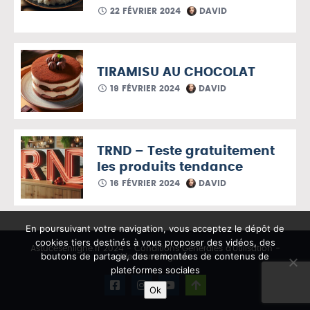
22 FÉVRIER 2024
DAVID
TIRAMISU AU CHOCOLAT
19 FÉVRIER 2024
DAVID
TRND – Teste gratuitement
les produits tendance
16 FÉVRIER 2024
DAVID
En poursuivant votre navigation, vous acceptez le dépôt de
cookies tiers destinés à vous proposer des vidéos, des
Astucesenligne.fr 2024 -
Conditions Générales d’Utilisation
-
boutons de partage, des remontées de contenus de
Mentions légales
plateformes sociales
Ok