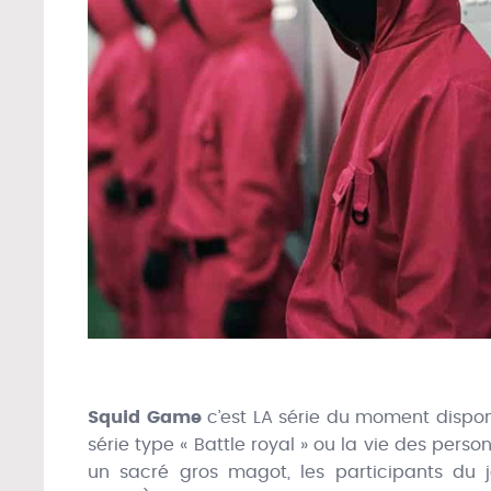
Squid Game
c’est LA série du moment dispon
série type « Battle royal » ou la vie des perso
un sacré gros magot, les participants du 