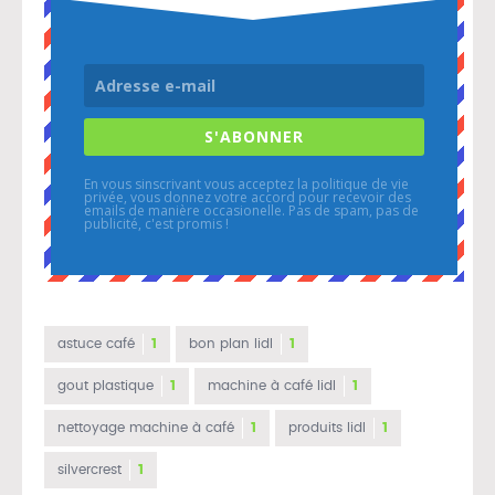
S'ABONNER
En vous sinscrivant vous acceptez la politique de vie
privée, vous donnez votre accord pour recevoir des
emails de manière occasionelle. Pas de spam, pas de
publicité, c'est promis !
astuce café
1
bon plan lidl
1
gout plastique
1
machine à café lidl
1
nettoyage machine à café
1
produits lidl
1
silvercrest
1