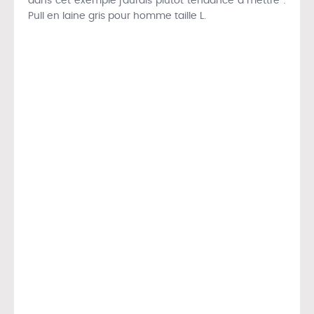
dans cet exemple j’aurais plutôt tendance à mettre :
Pull en laine gris pour homme taille L.