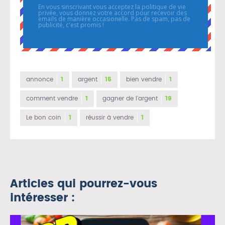
En vous sinscrivant vous acceptez la politique de vie
privée, vous donnez votre accord pour recevoir des
emails de manière occasionelle. Pas de spam, pas de
publicité, c'est promis !
annonce
1
argent
15
bien vendre
1
comment vendre
1
gagner de l'argent
19
Le bon coin
1
réussir à vendre
1
Articles qui pourrez-vous
intéresser :