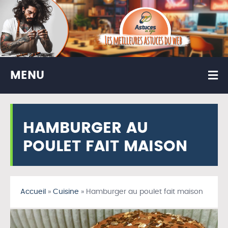
MENU
HAMBURGER AU
POULET FAIT MAISON
Accueil
»
Cuisine
»
Hamburger au poulet fait maison