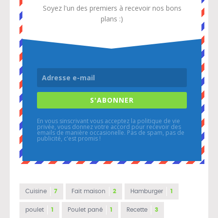
Soyez l'un des premiers à recevoir nos bons
plans :)
S'ABONNER
En vous sinscrivant vous acceptez la politique de vie
privée, vous donnez votre accord pour recevoir des
emails de manière occasionelle. Pas de spam, pas de
publicité, c'est promis !
Cuisine
7
Fait maison
2
Hamburger
1
poulet
1
Poulet pané
1
Recette
3